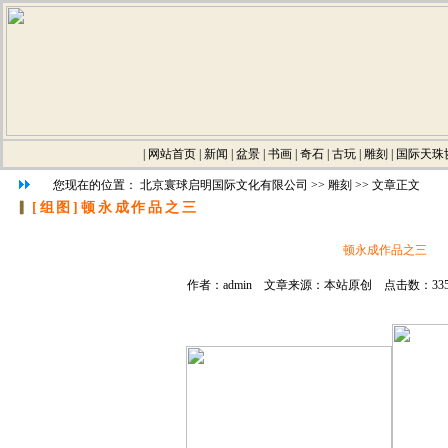
|
网站首页
|
新闻
|
盆景
|
书画
|
奇石
|
古玩
|
雕刻
|
国际天珠
您现在的位置：
北京寰球启明国际文化有限公司
>>
雕刻
>> 文章正文
▎
[组图]
顿永成作品之三
顿永成作品之三
作者：admin 文章来源：本站原创 点击数：3355 